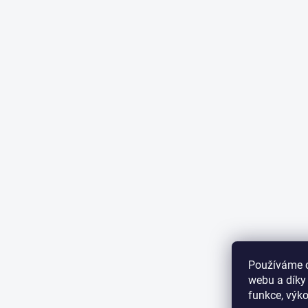
Používáme c
webu a díky
funkce, výko