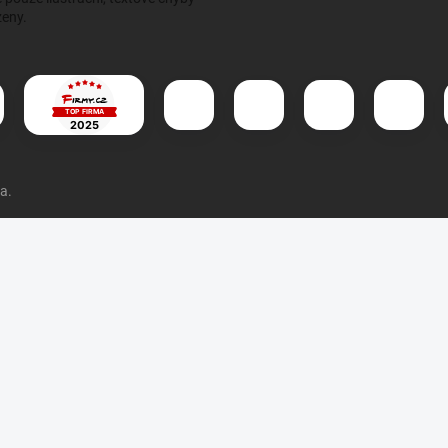
eny.
a.