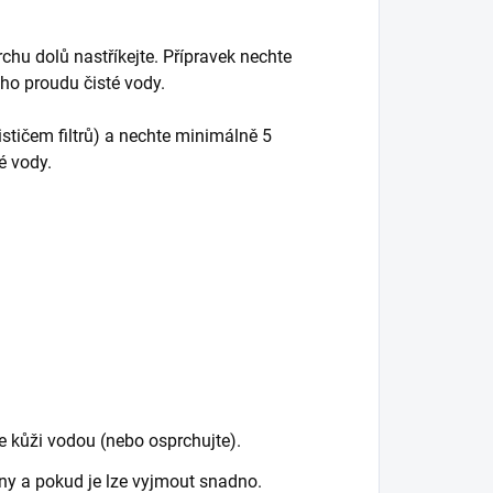
rchu dolů nastříkejte. Přípravek nechte
ho proudu čisté vody.
čističem filtrů) a nechte minimálně 5
é vody.
e kůži vodou (nebo osprchujte).
eny a pokud je lze vyjmout snadno.