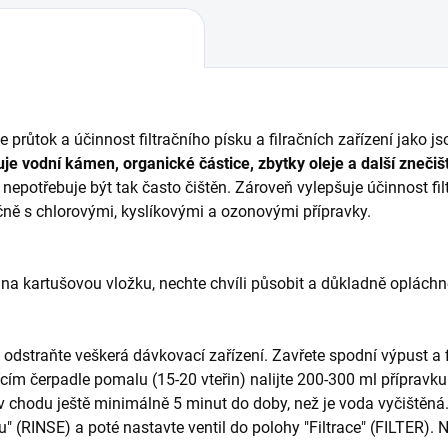
je průtok a účinnost filtračního písku a filračních zařízení jako jso
uje vodní kámen, organické částice, zbytky oleje a další znečiš
ý nepotřebuje být tak často čištěn. Zároveň vylepšuje účinnost fil
ně s chlorovými, kyslíkovými a ozonovými přípravky.
k na kartušovou vložku, nechte chvíli působit a důkladně oplách
. odstraňte veškerá dávkovací zařízení. Zavřete spodní výpust a f
ím čerpadle pomalu (15-20 vteřin) nalijte 200-300 ml přípravku
v chodu ještě minimálně 5 minut do doby, než je voda vyčištěná
tru" (RINSE) a poté nastavte ventil do polohy "Filtrace" (FILTE