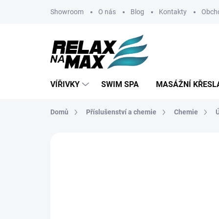
Přejít
Showroom
O nás
Blog
Kontakty
Obch
na
obsah
VÍŘIVKY
SWIM SPA
MASÁŽNÍ KŘESL
Domů
Příslušenství a chemie
Chemie
Ú
ZNAČKA:
CHEMOFORM