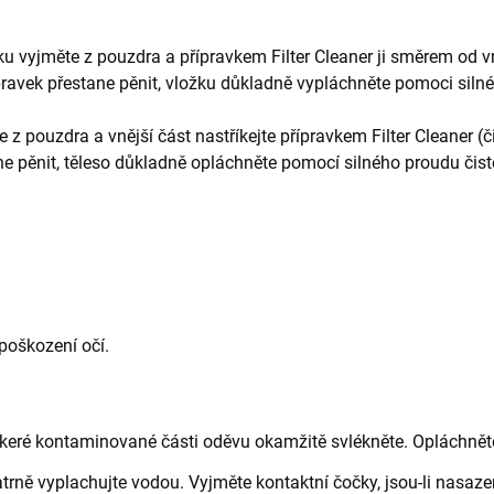
žku vyjměte z pouzdra a přípravkem Filter Cleaner ji směrem od v
ravek přestane pěnit, vložku důkladně vypláchněte pomoci silné
te z pouzdra a vnější část nastříkejte přípravkem Filter Cleaner (
ne pěnit, těleso důkladně opláchněte pomocí silného proudu čist
poškození očí.
eškeré kontaminované části oděvu okamžitě svlékněte. Opláchnět
atrně vyplachujte vodou. Vyjměte kontaktní čočky, jsou-li nasaz