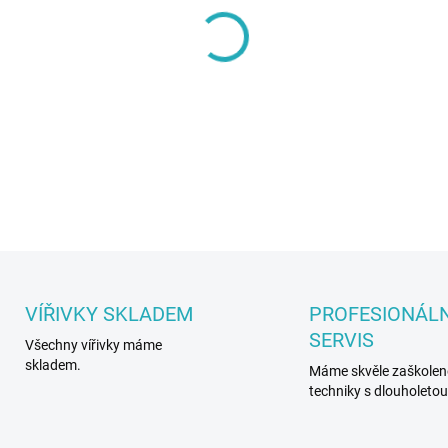
−
+
speciální přípravek pro čištěn
DETAILNÍ INFORMACE
ZEPTAT SE
VÍŘIVKY SKLADEM
PROFESIONÁLN
SERVIS
Všechny vířivky máme
skladem.
Máme skvěle zaškolen
techniky s dlouholetou