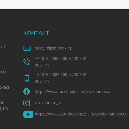
KONTAKT
y a
info
@
relaxnamax.cz
+420 702 888 900, +420 702
888 177
o je
+420 702 888 900, +420 702
888 177
ovací
https://www.facebook.com/relaxnamaxcz
ní
relaxnamax_cz
nájem
https://www.youtube.com/@virivkyrelaxnamaxs.r.o