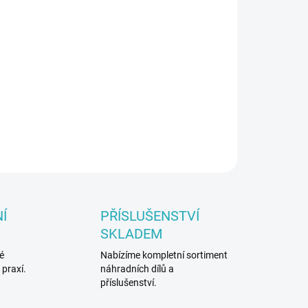
Přidat do košíku
í filtrů
Í
PŘÍSLUŠENSTVÍ
SKLADEM
é
Nabízíme kompletní sortiment
 praxí.
náhradních dílů a
příslušenství.