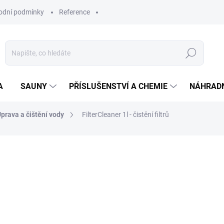
odní podmínky
Reference
Hledat
A
SAUNY
PŘÍSLUŠENSTVÍ A CHEMIE
NÁHRADN
prava a čištění vody
FilterCleaner 1l - čistění filtrů
544 Kč
450 Kč bez DPH
Měrná
SKLADEM
cena: