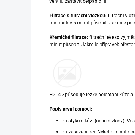
ventilu zastavit čerpadlo!!!!
Filtrace s filtrační vložkou:
filtrační vlo
minimálně 5 minut působit. Jakmile příp
Křemičité filtrace:
filtrační těleso vyjmě
minut působit. Jakmile přípravek přesta
H314 Způsobuje těžké poleptání kůže a 
Popis první pomoci:
Při styku s kůží (nebo s vlasy): V
Při zasažení očí: Několik minut op