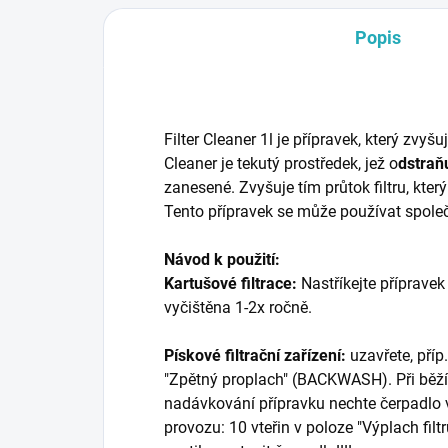
Popis
Filter Cleaner 1l je přípravek, který zvyšu
Cleaner je tekutý prostředek, jež o
dstraň
zanesené. Zvyšuje tím průtok filtru, kter
Tento přípravek se může používat společ
Návod k použití:
Kartušové filtrace:
Nastříkejte příprave
vyčištěna 1-2x ročně.
Pískové filtrační zařízení:
uzavřete, příp
"Zpětný proplach" (BACKWASH). Při běžíc
nadávkování přípravku nechte čerpadlo 
provozu: 10 vteřin v poloze "Výplach fil