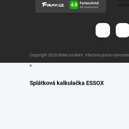
vyhraz
Copyright 2026
Relax na MAX
. Všechna práva vyhrazen
×
Splátková kalkulačka ESSOX