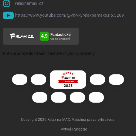
relaxnamax_cz
https://www.youtube.com/@virivkyrelaxnamaxs.r.o.3269
Foto je pouze ilustrační, textové chyby vyhrazeny.
Copyright 2026
Relax na MAX
. Všechna práva vyhrazena.
Vytvořil Shoptet