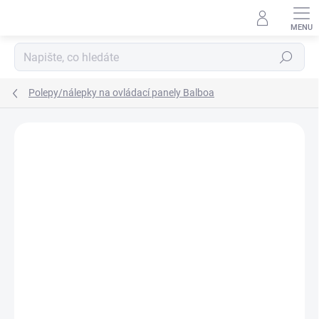
Přejít
na
obsah
Hledat
Polepy/nálepky na ovládací panely Balboa
ZNAČKA:
BALBOA