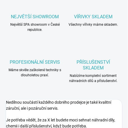
NEJVĚTŠÍ SHOWROOM
VÍŘIVKY SKLADEM
Největší SPA showroom v České
Všechny vířivky máme skladem.
republice.
PROFESIONÁLNÍ SERVIS
PŘÍSLUŠENSTVÍ
SKLADEM
Máme skvěle zaškolené techniky s
dlouholetou praxí.
Nabízíme kompletní sortiment
náhradních dílů a příslušenství.
Nedílnou součástí každého dobrého prodejce je také kvalitní
záruční, ale i pozáruční servis.
Je potřeba vědět, že za X let budete moci sehnat náhradní díly,
chemii i další příslušenství, když bude potřeba.