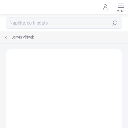
Přejít
na
obsah
Hledat
Servis vířivek