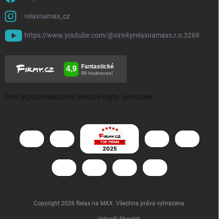
relaxnamax_cz
https://www.youtube.com/@virivkyrelaxnamaxs.r.o.3269
Foto je pouze ilustrační, textové chyby vyhrazeny.
Copyright 2026
Relax na MAX
. Všechna práva vyhrazena.
Vytvořil Shoptet