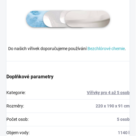
Do našich vířivek doporučujeme používání
Bezchlórové chemie
.
Doplňkové parametry
Kategorie
:
Vířivky pro 4 až 5 osob
Rozměry
:
220 x 190 x 91 cm
Počet osob
:
5 osob
Objem vody
:
1140 l