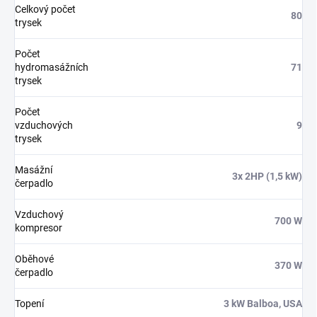
Celkový počet
80
trysek
Počet
hydromasážních
71
trysek
Počet
vzduchových
9
trysek
Masážní
3x 2HP (1,5 kW)
čerpadlo
Vzduchový
700 W
kompresor
Oběhové
370 W
čerpadlo
Topení
3 kW Balboa, USA