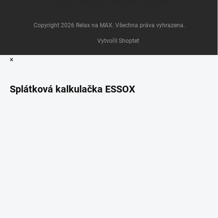
Copyright 2026
Relax na MAX
. Všechna práva vyhrazena.
Vytvořil Shoptet
×
Splátková kalkulačka ESSOX