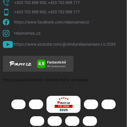
+420 702 888 900, +420 702 888 177
+420 702 888 900, +420 702 888 177
https://www.facebook.com/relaxnamaxcz
relaxnamax_cz
https://www.youtube.com/@virivkyrelaxnamaxs.r.o.3269
Foto je pouze ilustrační, textové chyby vyhrazeny.