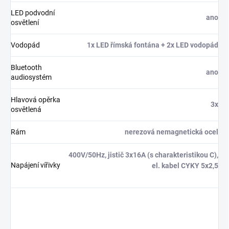
LED podvodní
ano
osvětlení
Vodopád
1x LED římská fontána + 2x LED vodopád
Bluetooth
ano
audiosystém
Hlavová opěrka
3x
osvětlená
Rám
nerezová nemagnetická ocel
400V/50Hz, jistič 3x16A (s charakteristikou C),
Napájení vířivky
el. kabel CYKY 5x2,5