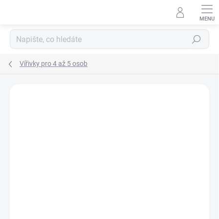
Přejít
na
obsah
Hledat
Vířivky pro 4 až 5 osob
AKCE