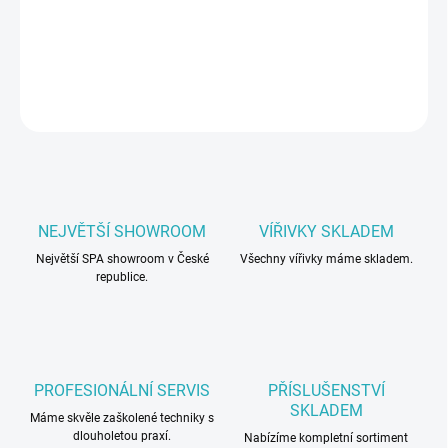
Co víc byste si přáli v této cenové hladině?
DETAILNÍ INFORMACE
ZEPTAT SE
NEJVĚTŠÍ SHOWROOM
VÍŘIVKY SKLADEM
Největší SPA showroom v České
Všechny vířivky máme skladem.
republice.
PROFESIONÁLNÍ SERVIS
PŘÍSLUŠENSTVÍ
SKLADEM
Máme skvěle zaškolené techniky s
dlouholetou praxí.
Nabízíme kompletní sortiment