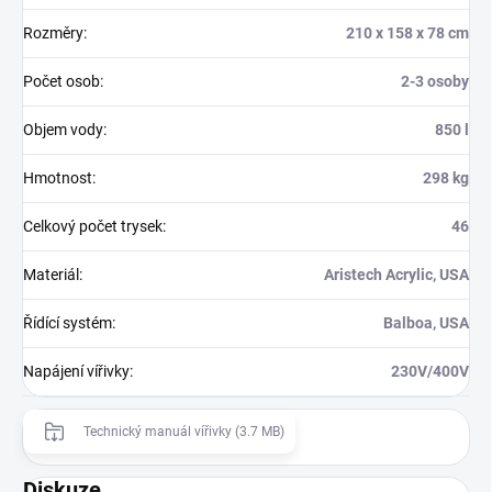
Rozměry
:
210 x 158 x 78 cm
Počet osob
:
2-3 osoby
Objem vody
:
850 l
Hmotnost
:
298 kg
Celkový počet trysek
:
46
Materiál
:
Aristech Acrylic, USA
Řídící systém
:
Balboa, USA
Napájení vířivky
:
230V/400V
Technický manuál vířivky (3.7 MB)
Diskuze