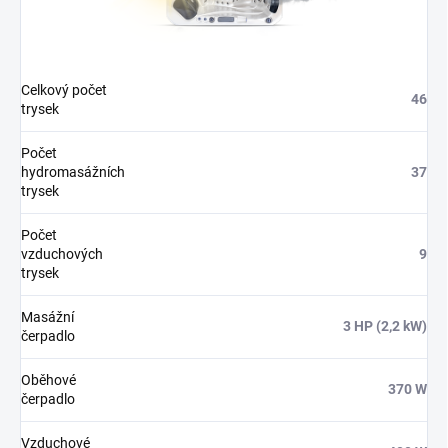
Celkový počet
46
trysek
Počet
hydromasážních
37
trysek
Počet
vzduchových
9
trysek
Masážní
3 HP (2,2 kW)
čerpadlo
Oběhové
370 W
čerpadlo
Vzduchové