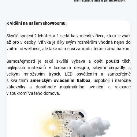
náhradních dílů a příslušenství.
K vidění na našem showroomu!
Skvělé spojení 2 lehátek a 1 sedátka v menší vířivce, která je však
až pro 3 osoby. Vířivka je díky svým rozměrům vhodná nejen do
vnitřního wellness, ale také na menší zahradu, terasu či na balkón.
Samozřejmostí je také skvělá výbava a opět použití těch
nejlepších materiálů v
luxusním designu, silnými čerpadly, s
velkým množstvím trysek, LED osvětlením a samozřejmě
s kvalitním
americkým ovládáním Balboa,
uspokojí i náročné
zákazníky a dosáhnete maximálního uvolnění a relaxace
v soukromí Vašeho domova.