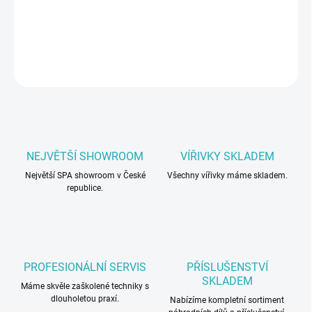
či na Vaší zahradě.
DETAILNÍ INFORMACE
ZEPTAT SE
NEJVĚTŠÍ SHOWROOM
VÍŘIVKY SKLADEM
Největší SPA showroom v České
Všechny vířivky máme skladem.
republice.
PROFESIONÁLNÍ SERVIS
PŘÍSLUŠENSTVÍ
SKLADEM
Máme skvěle zaškolené techniky s
dlouholetou praxí.
Nabízíme kompletní sortiment