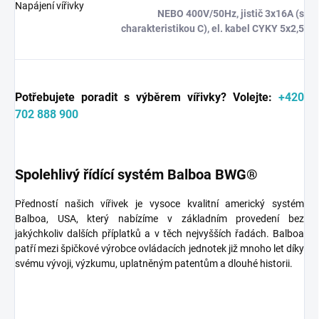
Napájení vířivky
NEBO 400V/50Hz, jistič 3x16A (s
charakteristikou C), el. kabel CYKY 5x2,5
Potřebujete poradit s výběrem vířivky?
Volejte:
+420
702 888 900
Spolehlivý řídící systém Balboa BWG®
Předností našich vířivek je vysoce kvalitní americký systém
Balboa, USA, který nabízíme v základním provedení bez
jakýchkoliv dalších příplatků a v těch nejvyšších řadách. Balboa
patří mezi špičkové výrobce ovládacích jednotek již mnoho let díky
svému vývoji, výzkumu, uplatněným patentům a dlouhé historii.