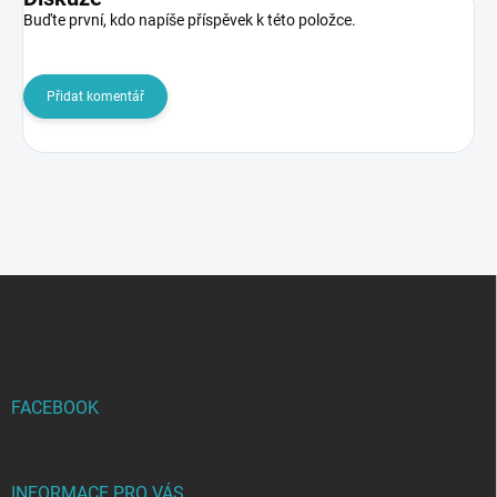
Buďte první, kdo napíše příspěvek k této položce.
Přidat komentář
Z
á
p
a
t
í
FACEBOOK
INFORMACE PRO VÁS