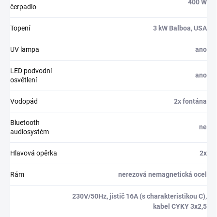
400 W
čerpadlo
Topení
3 kW Balboa, USA
UV lampa
ano
LED podvodní
ano
osvětlení
Vodopád
2x fontána
Bluetooth
ne
audiosystém
Hlavová opěrka
2x
Rám
nerezová nemagnetická ocel
230V/50Hz, jistič 16A (s charakteristikou C),
kabel CYKY 3x2,5