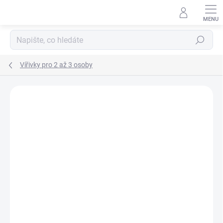
Přejít
na
obsah
Hledat
Vířivky pro 2 až 3 osoby
AKCE
NOVINKA