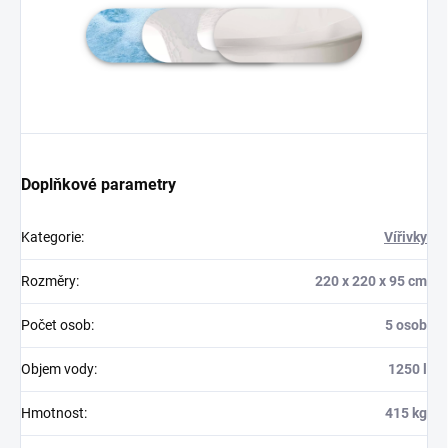
Doplňkové parametry
Kategorie
:
Vířivky
Rozměry
:
220 x 220 x 95 cm
Počet osob
:
5 osob
Objem vody
:
1250 l
Hmotnost
:
415 kg