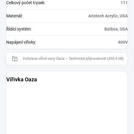
Celkový počet trysek
:
111
Materiál
:
Aristech Acrylic, USA
Řídící systém
:
Balboa, USA
Napájení vířivky
:
400V
Instalace vířivé vany Oaza – Technická připravenost (300.9 kB)
Vířivka Oaza