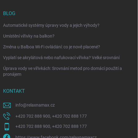
BLOG
Automatické systémy úpravy vody a jejich výhody?
Umístění vířivky na balkon?
Změna u Balboa Wi-Fi ovládání: co je nově placené?
Vyplatí se akrylátová nebo nafukovací vířivka? Velké srovnání
Úprava vody ve vířivkách: Srovnání metod pro domácí použití a
pronájem
KONTAKT
info
@
relaxnamax.cz
+420 702 888 900, +420 702 888 177
+420 702 888 900, +420 702 888 177
https://www.facebook.com/relaxnamaxcz