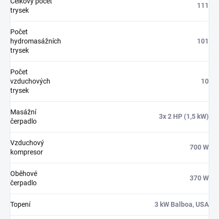
Celkový počet
111
trysek
Počet
hydromasážních
101
trysek
Počet
vzduchových
10
trysek
Masážní
3x 2 HP (1,5 kW)
čerpadlo
Vzduchový
700 W
kompresor
Oběhové
370 W
čerpadlo
Topení
3 kW Balboa, USA