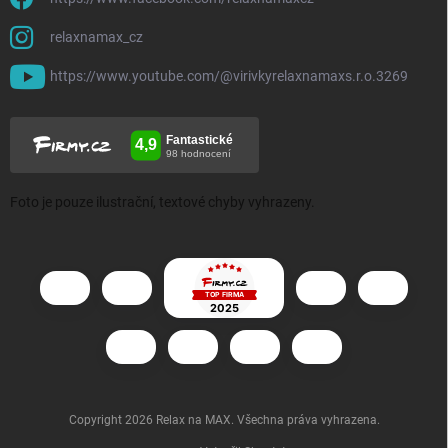
relaxnamax_cz
https://www.youtube.com/@virivkyrelaxnamaxs.r.o.3269
Foto je pouze ilustrační, textové chyby vyhrazeny.
Copyright 2026
Relax na MAX
. Všechna práva vyhrazena.