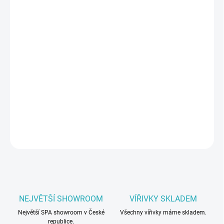
−
+
Přidat do košíku
Venkovní vířivka
Oaza
pro 5 osob
je pro náročné. Nabízí
maximální technologickou výbavu zajišťující luxus a
uvolnění. Efektivní a úsporný provoz zajišťuje inteligentní
americký systém Balboa, USA. Vířivá vana je z akrylátu
renomované americké značky Aristech Acrylic.
DETAILNÍ INFORMACE
ZEPTAT SE
NEJVĚTŠÍ SHOWROOM
VÍŘIVKY SKLADEM
Největší SPA showroom v České
Všechny vířivky máme skladem.
republice.